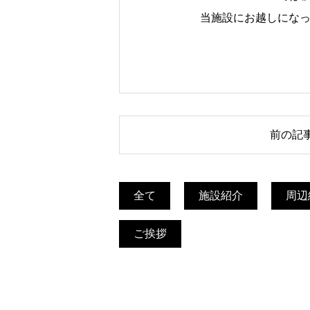
当施設にお越しにな
投
前の記
稿
ナ
ビ
全て
施設紹介
周辺
ゲ
ご挨拶
ー
シ
ョ
ン