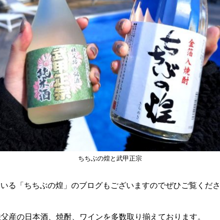
ちちぶの煌と武甲正宗
ている「
ちちぶの煌
」のブログもございますのでぜひご覧くだ
では秩父産の日本酒、焼酎、ワインを多数取り揃えております。