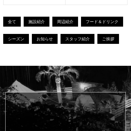
稿
ナ
全て
施設紹介
周辺紹介
フード＆ドリンク
ビ
ゲ
シーズン
お知らせ
スタッフ紹介
ご挨拶
ー
シ
ョ
ン