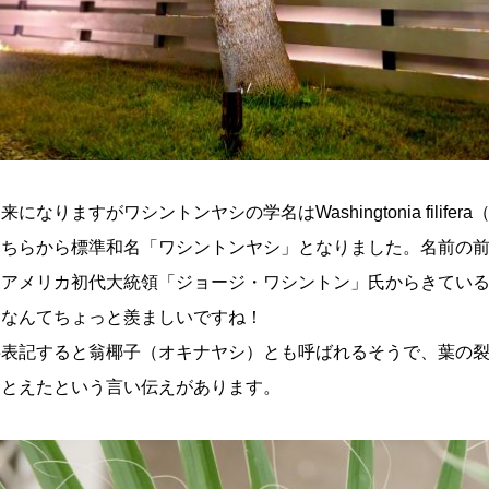
なりますがワシントンヤシの学名はWashingtonia filife
こちらから標準和名「ワシントンヤシ」となりました。名前の
なアメリカ初代大統領「ジョージ・ワシントン」氏からきてい
るなんてちょっと羨ましいですね！
字表記すると翁椰子（オキナヤシ）とも呼ばれるそうで、葉の
たとえたという言い伝えがあります。