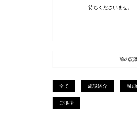
待ちくださいませ。
投
前の記
稿
ナ
ビ
全て
施設紹介
周辺
ゲ
ご挨拶
ー
シ
ョ
ン