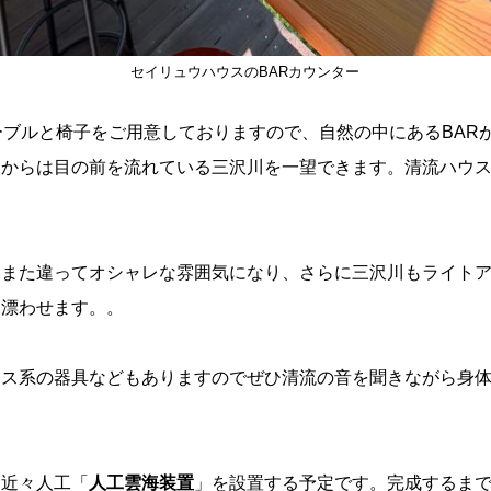
セイリュウハウスのBARカウンター
ーブルと椅子をご用意しておりますので、自然の中にあるBAR
ーからは目の前を流れている三沢川を一望できます。清流ハウ
はまた違ってオシャレな雰囲気になり、さらに三沢川もライト
を漂わせます。。
ネス系の器具などもありますのでぜひ清流の音を聞きながら身
に近々人工「
人工雲海装置
」を設置する予定です。完成するま