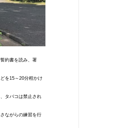
た誓約書を読み、署
を15～20分程かけ
レ、タバコは禁止され
番さながらの練習を行