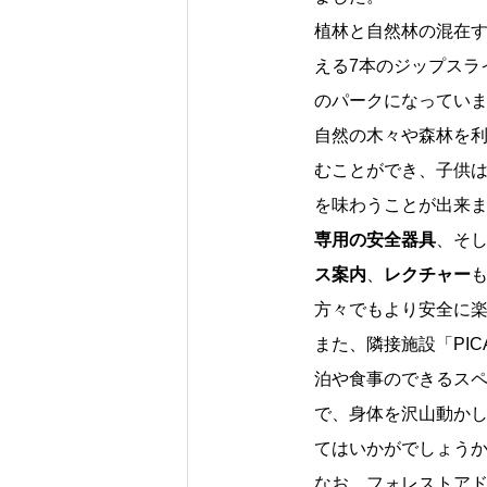
植林と自然林の混在
える7本のジップスラ
のパークになってい
自然の木々や森林を
むことができ、子供
を味わうことが出来
専用の安全器具
、そ
ス案内
、
レクチャー
方々でもより安全に
また、隣接施設「PI
泊や食事のできるス
で、身体を沢山動か
てはいかがでしょう
なお、フォレストア