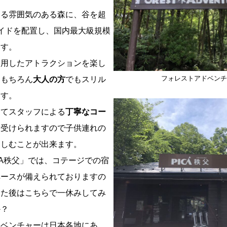
する雰囲気のある森に、谷を超
イドを配置し、国内最大級規模
ます。
利用したアトラクションを楽し
フォレストアドベン
はもちろん
大人の方
でもスリル
ます。
してスタッフによる
丁寧なコー
も受けられますので子供連れの
楽しむことが出来ます。
CA秩父」では、コテージでの宿
ペースが備えられておりますの
した後はこちらで一休みしてみ
か？
ドベンチャーは日本各地にあ