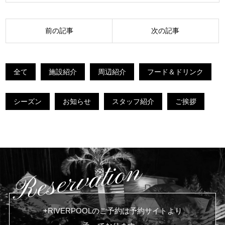
投
前の記事
次の記事
稿
ナ
全て
施設紹介
周辺紹介
フード＆ドリンク
ビ
ゲ
シーズン
お知らせ
スタッフ紹介
ご挨拶
ー
シ
ョ
ン
Reservation
+RIVERPOOLのご予約は予約サイトより