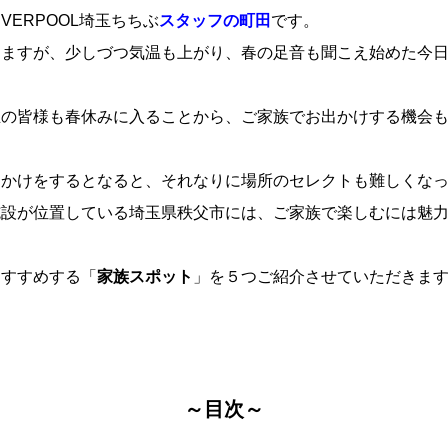
VERPOOL埼玉ちちぶ
スタッフの町田
です。
きますが、少しづつ気温も上がり、春の足音も聞こえ始めた今
？
生の皆様も春休みに入ることから、ご家族でお出かけする機会
出かけをするとなると、それなりに場所のセレクトも難しくな
施設が位置している埼玉県秩父市には、ご家族で楽しむには魅
おすすめする「
家族スポット
」を５つご紹介させていただきま
～目次～