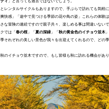
ビティ
」と言っても過言ではないでしょう。
ことレンタルサイクルもありますので、手ぶらで訪れても気軽
る爽快感」「途中で見つける季節の花や鳥の姿」これらの体験
小さな冒険の連続ですので親子共々、楽しめる事は間違いない
ークでは「
春の桜
」「
夏の深緑
」「
秋の黄金色のイチョウ並木
四季それぞれの美しい景色が我々を出迎えてくれるので、どの
は秋のイチョウ並木ですので、もし皆様も秋に訪れる機会があ
。