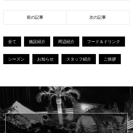
投
前の記事
次の記事
稿
ナ
全て
施設紹介
周辺紹介
フード＆ドリンク
ビ
ゲ
シーズン
お知らせ
スタッフ紹介
ご挨拶
ー
シ
ョ
ン